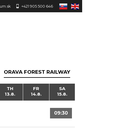
um.sk
+421 905 500 646
ORAVA FOREST RAILWAY
TH
FR
SA
13.8.
14.8.
15.8.
09:30