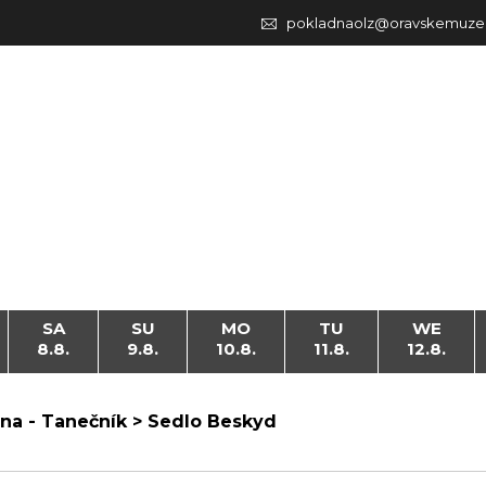
pokladnaolz@oravskemuze
SA
SU
MO
TU
WE
8.8.
9.8.
10.8.
11.8.
12.8.
na - Tanečník > Sedlo Beskyd