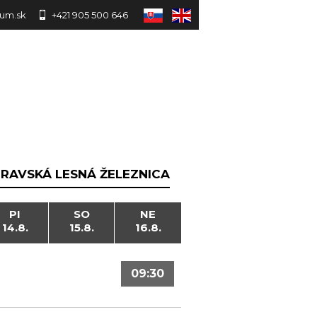
um.sk
+421 905 500 646
RAVSKÁ LESNÁ ŽELEZNICA
PI
SO
NE
14.8.
15.8.
16.8.
09:30