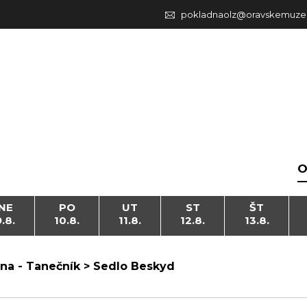
pokladnaolz@oravskemuze
O
NE
PO
UT
ST
ŠT
9.8.
10.8.
11.8.
12.8.
13.8.
na - Tanečník > Sedlo Beskyd